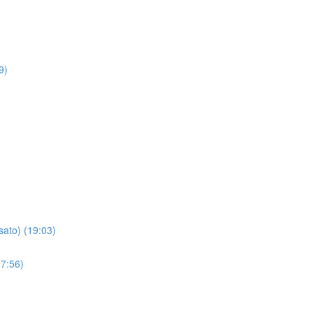
9)
sato) (19:03)
(7:56)