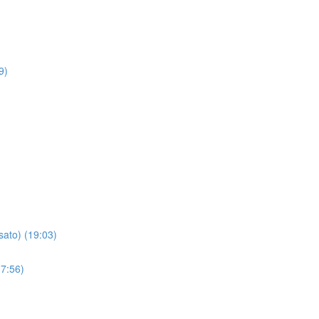
9)
sato) (19:03)
(7:56)